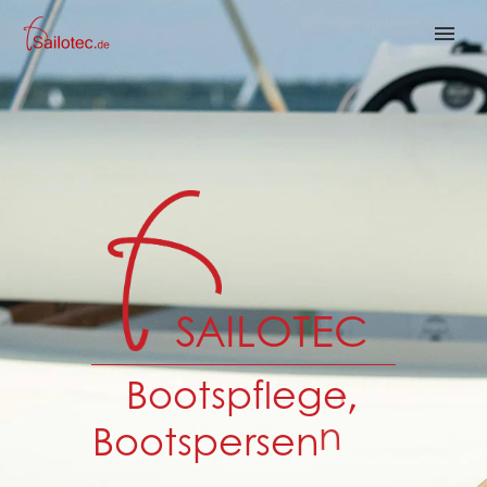
S
A
I
L
O
T
E
C
B
o
o
t
s
p
f
l
e
g
e
,
B
o
o
t
s
p
e
r
s
e
n
n
i
n
g
e
i
t
x