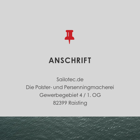


ANSCHRIFT
Sailotec.de
Die Polster- und Persenningmacherei
Gewerbegebiet 4 / 1. OG
82399 Raisting