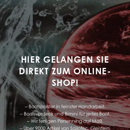
HIER GELANGEN SIE
DIREKT ZUM ONLINE-
SHOP!
– Bootspolster in feinster Handarbeit.
– Bootsverdeck und Bimini für jedes Boot.
– Wir fertigen Persenning auf Maß.
– Über 9000 Artikel von Sailotec, Gleistein,